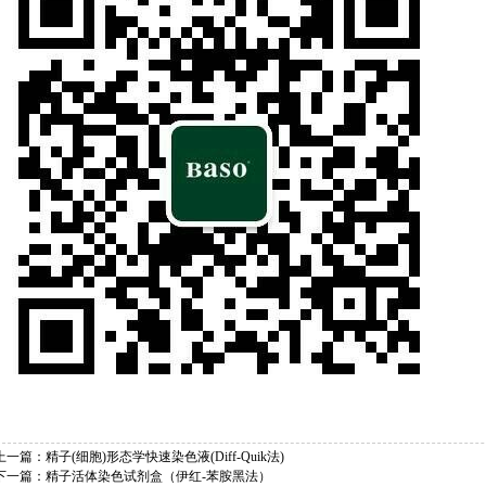
上一篇：
精子(细胞)形态学快速染色液(Diff-Quik法)
下一篇：
精子活体染色试剂盒（伊红-苯胺黑法）