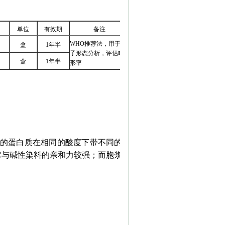
单位
有效期
备注
WHO推荐法，用于精
盒
1年半
子形态分析，评估畸
盒
1年半
形率
-
x
点的蛋白质在相同的酸度下带不同的电
它与碱性染料的亲和力较强；而胞浆则