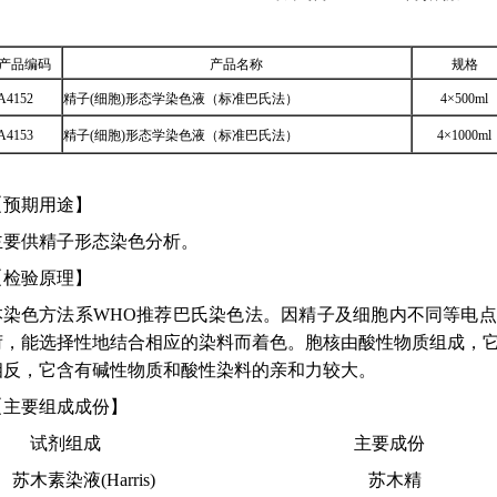
产品编码
产品名称
规格
A4152
精子(细胞)形态学染色液（标准巴氏法）
4×500ml
A4153
精子(细胞)形态学染色液（标准巴氏法）
4×1000ml
【预期用途】
主要供精子形态染色分析。
【检验原理】
本染色方法系WHO推荐巴氏染色法。因精子及细胞内不同等电
荷，能选择性地结合相应的染料而着色。胞核由酸性物质组成，
相反，它含有碱性物质和酸性染料的亲和力较大。
【主要组成成份】
试剂组成 主要成份
1、苏木素染液(Harris) 苏木精