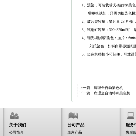
1、浸染，可装载瑞氏
-
姬姆萨染色
需更换试剂，只需切换染色模
2、玻片架容量：染片量
28
片
/
架
3、试剂缸容量：
300~320ml/
缸，
4、瑞氏
-
姬姆萨染色：血片：
6min
刘氏染色：妇科白带
/
脱落细
5、染色机整机小巧轻便，可放进
上一篇：
病理全自动染色机
下一篇：
病理全自动特殊染色机
关于我们
公司产品
服务
公司简介
血库产品
售后