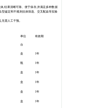
体,结果清晰可靠、便于保存,并满足多种数据
h血型鉴定和不规则抗体筛选、交叉配血等实验
,无需人工干预。
单位
有效期
台
盒
1年
-
x
瓶
1年
盒
1年
盒
1年
盒
1年
盒
1年