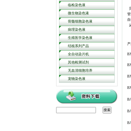
临检染色液
贝
微生物染色液
管
自
骨髓细胞染色液
从
病理染色液
生殖医学染色液
产
结核系列产品
全自动染片机
B
其他检测试剂
B
无血清细胞培养
B
宠物染色液
B
B
B
B