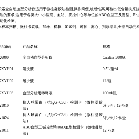
索全自动血型分析仪适用于微柱凝胶法检测,操作简便,敏感性高,可检出低含量抗原抗
理的要求,适用于各类大中小医院、血站、疾控中心等单位的ABO血型正反定型、R
动化检测。
样本扫描、微柱卡装载、加样、稀释、加试剂、孵育．离心、判读结果,全部自动完成
品编码
产品名称
规格
X6000
全自动血型分析仪
Cardina-3000A
XXYH01
清洗液
0.5L/瓶*4
XXYH02
维护液
1L/瓶
XXYH03
血型分析用稀释液
100ml/瓶
抗人球蛋白（抗IgG+C3d）检测卡（微柱凝胶
A1010
6孔/卡；12卡/盒
法）
抗人球蛋白（抗IgG+C3d）检测卡（微柱凝胶
A1024
8孔/卡,12卡/盒
法）
ABO血型正/反定型和RhD血型检测卡（微柱凝胶
A1011
12卡/盒
法）