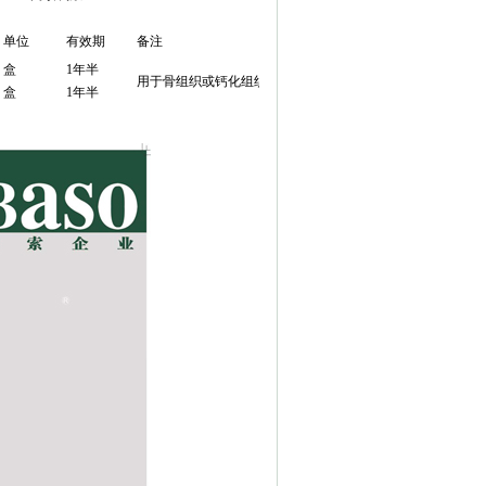
单位
有效期
备注
盒
1年半
用于骨组织或钙化组织脱钙
盒
1年半
-
x