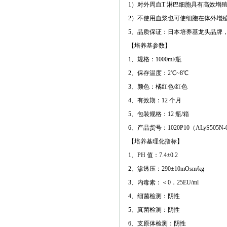
1）对外周血T 淋巴细胞具有高效增殖性，培
2）不使用血浆也可使细胞在体外增殖
5、品质保证：日本培养基龙头品牌，市
【培养基参数】
1、规格：1000ml/瓶
2、保存温度：2℃~8℃
3、颜色：橘红色/红色
4、有效期：12 个月
5、包装规格：12 瓶/箱
6、产品货号：1020P10（ALyS505N-
【培养基理化指标】
1、PH 值：7.4±0.2
2、渗透压：290±10mOsm/kg
3、内毒素：＜0．25EU/ml
4、细菌检测：阴性
5、真菌检测：阴性
6、支原体检测：阴性