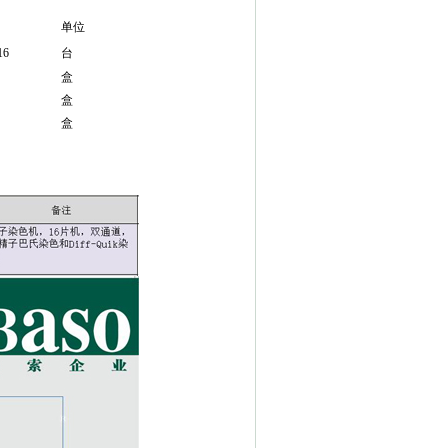
单位
16
台
盒
盒
盒
-
x